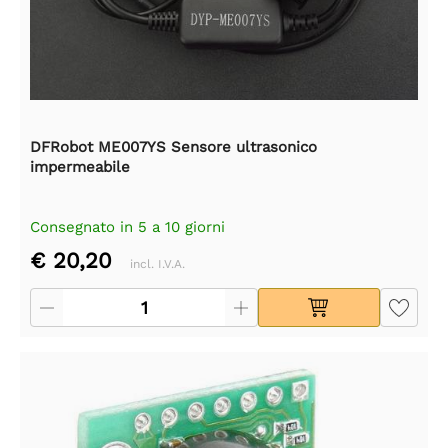
DFRobot ME007YS Sensore ultrasonico
impermeabile
Consegnato in 5 a 10 giorni
€ 20,20
incl. I.V.A.