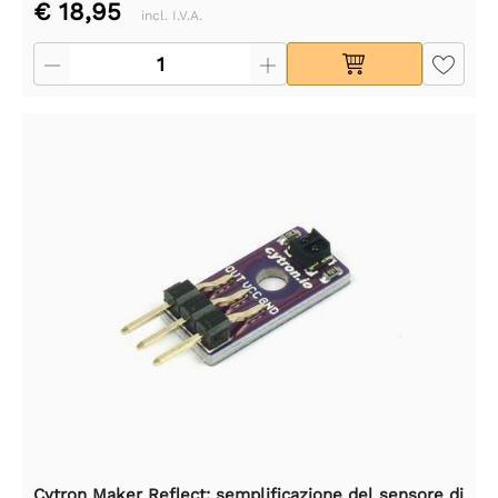
€ 18,95
incl. I.V.A.
Cytron Maker Reflect: semplificazione del sensore di