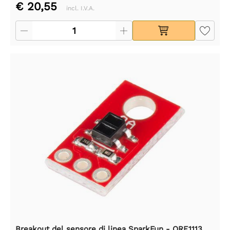
€ 20,55
incl. I.V.A.
Breakout del sensore di linea SparkFun - QRE1113