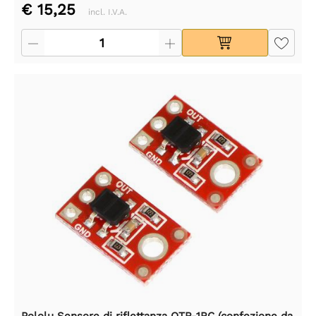
€ 15,25
incl. I.V.A.
Pololu Sensore di riflettanza QTR-1RC (confezione da