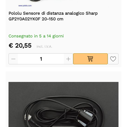
Pololu Sensore di distanza analogico Sharp
GP2Y0A02YK0F 20-150 cm
Consegnato in 5 a 14 giorni
€ 20,55
incl. I.V.A.