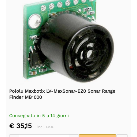
Pololu Maxbotix LV-MaxSonar-EZ0 Sonar Range
Finder MB1000
Consegnato in 5 a 14 giorni
€ 35,15
incl. I.V.A.