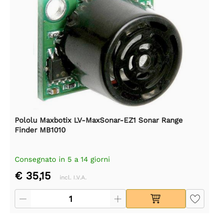
Pololu Maxbotix LV-MaxSonar-EZ1 Sonar Range
Finder MB1010
Consegnato in 5 a 14 giorni
€ 35,15
incl. I.V.A.